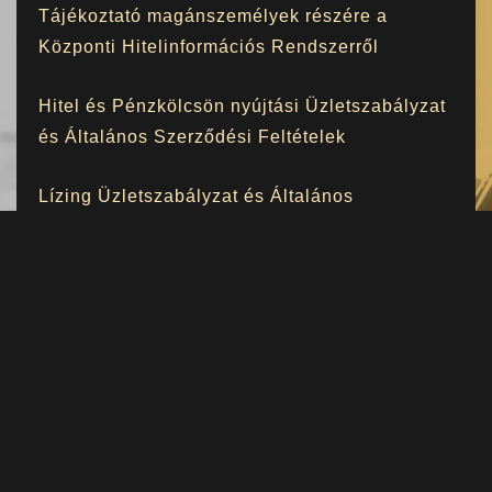
Tájékoztató magánszemélyek részére a
Központi Hitelinformációs Rendszerről
Hitel és Pénzkölcsön nyújtási Üzletszabályzat
és Általános Szerződési Feltételek
Lízing Üzletszabályzat és Általános
Szerződési Feltételek
Követelésvásárlási Üzletszabályzat és
Általános Szerződési Feltételek
Pénzügyi szolgáltatás közvetítése
Üzletszabályzat és Általános Szerződési
Feltételek